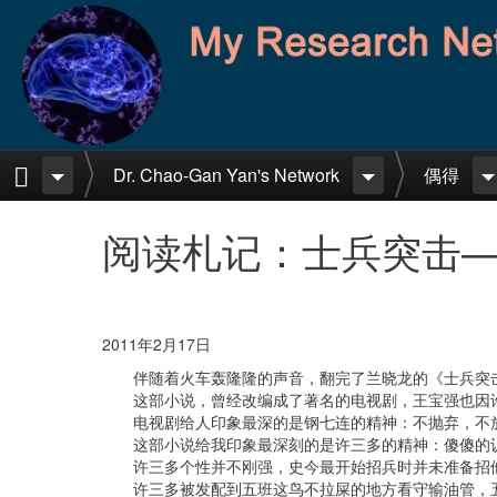
Skip to main content
Home
Dr. Chao-Gan Yan's Network
偶得
阅读札记：士兵突击
2011年2月17日
伴随着火车轰隆隆的声音，翻完了兰晓龙的《士兵突
这部小说，曾经改编成了著名的电视剧，王宝强也因
电视剧给人印象最深的是钢七连的精神：不抛弃，不
这部小说给我印象最深刻的是许三多的精神：傻傻的
许三多个性并不刚强，史今最开始招兵时并未准备招
许三多被发配到五班这鸟不拉屎的地方看守输油管，