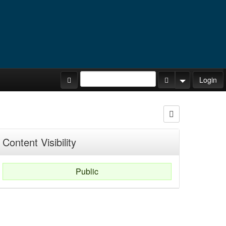
Site Tours
Login
Search Button
Search Opti
Content Visibility
Public