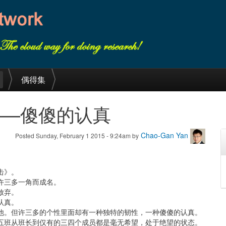
偶得集
——傻傻的认真
Chao-Gan Yan
Posted Sunday, February 1 2015 - 9:24am by
击》。
许三多一角而成名。
放弃。
认真。
他。但许三多的个性里面却有一种独特的韧性，一种傻傻的认真。
五班从班长到仅有的三四个成员都是毫无希望，处于绝望的状态。