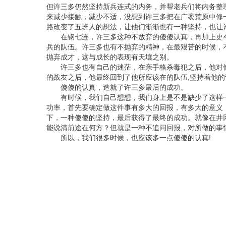
但许三多仍然坚持新兵连式的内务，并帮老兵们将内务整
来减少接触，减少不适，没想到许三多把在广袤荒原中修
路改变了五班人的想法，让他们渐渐也有一种坚持，也让
在钢七连，许三多这种不放弃的傻傻认真，再加上史
兵的队伍。许三多也有不抛弃的精神，在最艰苦的时候，
抛弃成才，这与成长的表现有天壤之别。
许三多也有自己的迷茫，在亲手格杀毒犯之后，他对
的战友之后，他最终回到了他所应该在的队伍,坚持着他的
傻傻的认真，造就了许三多最后的成功。
有时候，我们自己想想，我们身上是不是缺少了这样
功率，首先要确定做这件事有多大的回报，有多大的意义
下，一种傻傻的坚持，最后获得了最终的成功。就像在井
能说清前途在何方？但就是一种不追问回报，对所做的事
所以，我们很多时候，也应该多一点傻傻的认真!